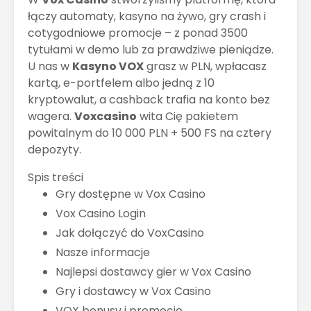
łączy automaty, kasyno na żywo, gry crash i
cotygodniowe promocje – z ponad 3500
tytułami w demo lub za prawdziwe pieniądze.
U nas w
Kasyno VOX
grasz w PLN, wpłacasz
kartą, e-portfelem albo jedną z 10
kryptowalut, a cashback trafia na konto bez
wagera.
Voxcasino
wita Cię pakietem
powitalnym do 10 000 PLN + 500 FS na cztery
depozyty.
Spis treści
Gry dostępne w Vox Casino
Vox Casino Login
Jak dołączyć do VoxCasino
Nasze informacje
Najlepsi dostawcy gier w Vox Casino
Gry i dostawcy w Vox Casino
VOX bonusy i promocje