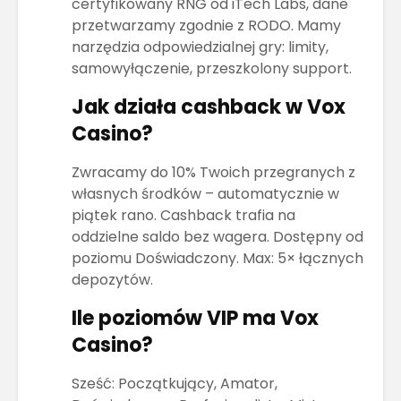
certyfikowany RNG od iTech Labs, dane
przetwarzamy zgodnie z RODO. Mamy
narzędzia odpowiedzialnej gry: limity,
samowyłączenie, przeszkolony support.
Jak działa cashback w Vox
Casino?
Zwracamy do 10% Twoich przegranych z
własnych środków – automatycznie w
piątek rano. Cashback trafia na
oddzielne saldo bez wagera. Dostępny od
poziomu Doświadczony. Max: 5× łącznych
depozytów.
Ile poziomów VIP ma Vox
Casino?
Sześć: Początkujący, Amator,