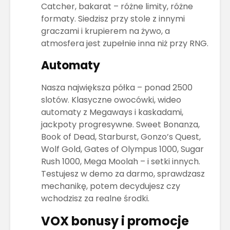
Catcher, bakarat – różne limity, różne
formaty. Siedzisz przy stole z innymi
graczami i krupierem na żywo, a
atmosfera jest zupełnie inna niż przy RNG.
Automaty
Nasza największa półka – ponad 2500
slotów. Klasyczne owocówki, wideo
automaty z Megaways i kaskadami,
jackpoty progresywne. Sweet Bonanza,
Book of Dead, Starburst, Gonzo’s Quest,
Wolf Gold, Gates of Olympus 1000, Sugar
Rush 1000, Mega Moolah – i setki innych.
Testujesz w demo za darmo, sprawdzasz
mechanikę, potem decydujesz czy
wchodzisz za realne środki.
VOX bonusy i promocje