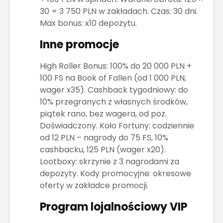
30 = 3 750 PLN w zakładach. Czas: 30 dni.
Max bonus: x10 depozytu.
Inne promocje
High Roller Bonus: 100% do 20 000 PLN +
100 FS na Book of Fallen (od 1 000 PLN,
wager x35). Cashback tygodniowy: do
10% przegranych z własnych środków,
piątek rano, bez wagera, od poz.
Doświadczony. Koło Fortuny: codziennie
od 12 PLN – nagrody do 75 FS, 10%
cashbacku, 125 PLN (wager x20).
Lootboxy: skrzynie z 3 nagrodami za
depozyty. Kody promocyjne: okresowe
oferty w zakładce promocji.
Program lojalnościowy VIP