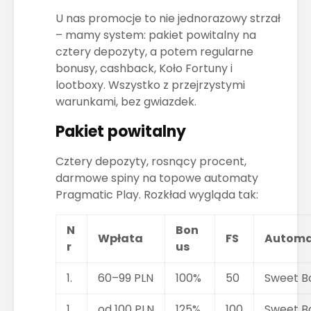
U nas promocje to nie jednorazowy strzał
– mamy system: pakiet powitalny na
cztery depozyty, a potem regularne
bonusy, cashback, Koło Fortuny i
lootboxy. Wszystko z przejrzystymi
warunkami, bez gwiazdek.
Pakiet powitalny
Cztery depozyty, rosnący procent,
darmowe spiny na topowe automaty
Pragmatic Play. Rozkład wygląda tak:
N
Bon
Wpłata
FS
Autom
r
us
1.
60–99 PLN
100%
50
Sweet B
1.
od 100 PLN
125%
100
Sweet B