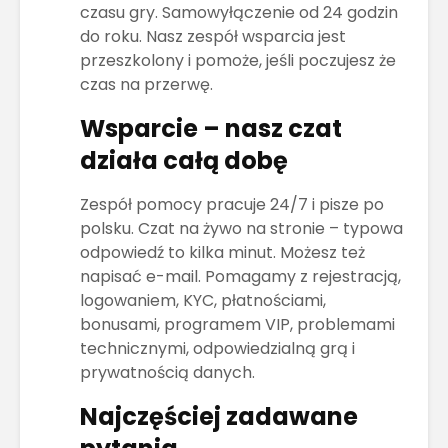
czasu gry. Samowyłączenie od 24 godzin
do roku. Nasz zespół wsparcia jest
przeszkolony i pomoże, jeśli poczujesz że
czas na przerwę.
Wsparcie – nasz czat
działa całą dobę
Zespół pomocy pracuje 24/7 i pisze po
polsku. Czat na żywo na stronie – typowa
odpowiedź to kilka minut. Możesz też
napisać e-mail. Pomagamy z rejestracją,
logowaniem, KYC, płatnościami,
bonusami, programem VIP, problemami
technicznymi, odpowiedzialną grą i
prywatnością danych.
Najczęściej zadawane