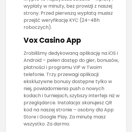
wypłaty w minuty, bez prowizji z naszej
strony. Przed pierwszą wypłatą musisz
przejść weryfikację KYC (24–48h
roboczych).
Vox Casino App
Zrobiliśmy dedykowaną aplikację na iOS i
Android – pełen dostęp do gier, bonusów,
płatności i programu VIP w Twoim
telefonie. Trzy przewagi aplikacji:
ekskluzywne bonusy dostępne tylko w
niej, powiadomienia push o nowych
kodach i turniejach, szybszy interfejs niż w
przeglądarce. Instalacja: skanujesz QR
kod na naszej stronie – osobny dla App
Store i Google Play. Za minutę masz
wszystko. Za darmo.