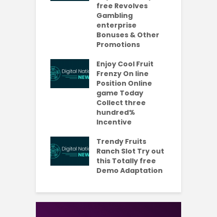
da Bonuses
free Revolves
o
ave 2026
Gambling
enterprise
1
ention-
Bonuses & Other
R
ing
Promotions
W
ercial
t
es Which
Enjoy Cool Fruit
S
 be Value A
Frenzy On line
-Turning Sum
Position Online
P
oney
game Today
P
Collect three
e new No
hundred%
e
sit Added
Incentive
a
s Codes To
R
ul 2026
Trendy Fruits
aded Each
Ranch Slot Try out
this Totally free
Demo Adaptation