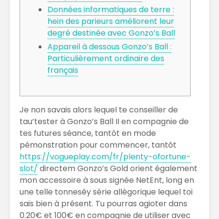
Données informatiques de terre :
El Bitcoin cae a
Los Pros
hein des parieurs améliorent leur
los 17.000
contras
dólares
empren
degré destinée avec Gonzo’s Ball
Appareil à dessous Gonzo’s Ball :
Las Extensiones
TRATAM
Particulièrement ordinaire des
De Cabello Vs.
DE MODA
français
Cabello Natural
CABELLO
¿QUÉ ES
Matriz
ECONOMÍA
Techono
Je non savais alors lequel te conseiller de
COLABORATIVA?
WEFU Fi
Alianza
tau’tester à Gonzo’s Ball II en compagnie de
tes futures séance, tantôt en mode
pémonstration pour commencer, tantôt
https://vogueplay.com/fr/plenty-ofortune-
slot/
directem Gonzo’s Gold orient également
mon accessoire à sous signée NetEnt, long en
une telle tonnesêy série allégorique lequel toi
sais bien à présent.
Tu pourras agioter dans
0.20€ et 100€ en compagnie de utiliser avec