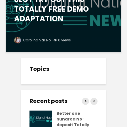
TOTALLY FREE DEMO
ADAPTATION
Carolina Vallejo
0 views
Topics
Recent posts
ly free
Better one
N
lves No-
hundred No-
R
it Casinos
deposit Totally
p