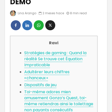
DÉMO
Lina Arango
2 meses hace
8 min read
Los bonos
Tips Pa
verdes
Tu Eco
Sea Un É
El Comercio
El Auge
Electrónico
Imparabl
Ravi
Creador
Conteni
Stratégies de gaming : Quand la
Forjando
las Rede
réalité Se trouve cet Équation
Conexiones
Sociales
Impraticable
Significativas:
La nuev
Adultérer leurs chiffres
de pose
« chanceux »
de arte 
Dispositifs de jeu
Toi-même adores mien
amusement Gonzo’s Quest, toi-
même retiendras ainsi le toilettage
non payants consécutifs