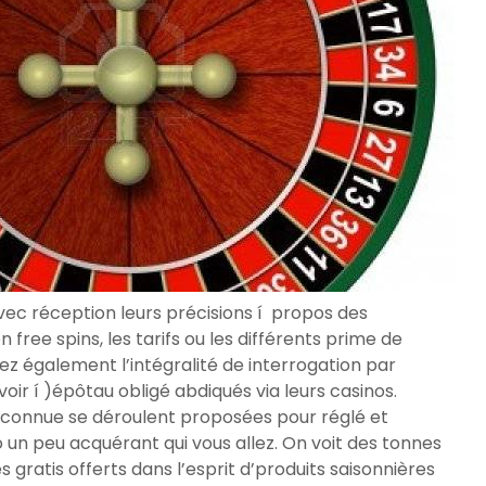
vec réception leurs précisions í propos des
on free spins, les tarifs ou les différents prime de
ez également l’intégralité de interrogation par
oir í )épôtau obligé abdiqués via leurs casinos.
econnue se déroulent proposées pour réglé et
o un peu acquérant qui vous allez. On voit des tonnes
gratis offerts dans l’esprit d’produits saisonnières