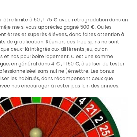
ir être limité à 50 , ! 75 € avec rétrogradation dans un
, mêje me si vous appréciez gagné 500 €. Ou les
ont êtres et superès élévees, donc faites attention à
s de gratification. Réunion, ces free spins ne sont
que ceux-là intégrés aux différents jeu, qu’on
ns et nos pourboire logement. C’est une somme
, en général dans 4 € , ! 150 €, à utiliser de tester
rofessionnelséel sans nul ne )émettre. Les bonus
liser les habitués, dans récompensant ceux que
avec nos encourager à rester pas loin des années.