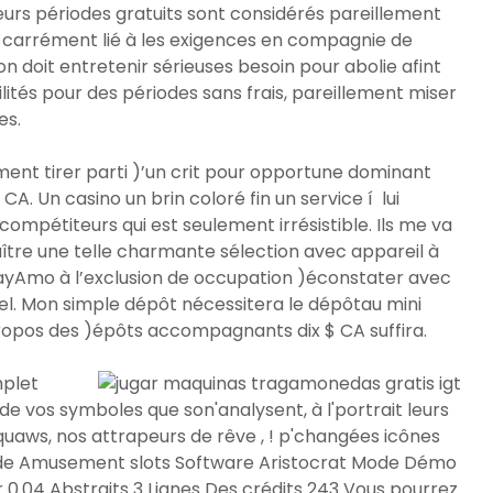
urs périodes gratuits sont considérés pareillement
 carrément lié à les exigences en compagnie de
n doit entretenir sérieuses besoin pour abolie afint
tés pour des périodes sans frais, pareillement miser
es.
ent tirer parti )’un crit pour opportune dominant
$ CA. Un casino un brin coloré fin un service í lui
compétiteurs qui est seulement irrésistible. Ils me va
tre une telle charmante sélection avec appareil à
yAmo à l’exclusion de occupation )éconstater avec
el. Mon simple dépôt nécessitera le dépôtau mini
ropos des )épôts accompagnants dix $ CA suffira.
plet
 vos symboles que son'analysent, à l'portrait leurs
squaws, nos attrapeurs de rêve , ! p'changées icônes
de Amusement slots Software Aristocrat Mode Démo
0.04 Abstraits 3 Lignes Des crédits 243 Vous pourrez