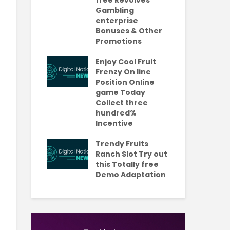
a Bonuses
free Revolves
of
dólares
emprende
e 2026
Gambling
enterprise
10
Las Extensiones
TRATAMIE
ntion-
Bonuses & Other
Re
De Cabello Vs.
DE MODA PA
g
Promotions
Wi
Cabello Natural
CABELLO
rcial
th
s Which
Enjoy Cool Fruit
Sl
¿QUÉ ES
Matriz
be Value A
Frenzy On line
ECONOMÍA
Techonolog
Turning Sum
Position Online
Pl
COLABORATIVA?
WEFU Firm
ney
game Today
Pl
Alianza
Collect three
Ga
new No
hundred%
es
t Added
Incentive
an
Codes To
R5
l 2026
Trendy Fruits
Ad
ed Each
Ranch Slot Try out
this Totally free
Demo Adaptation