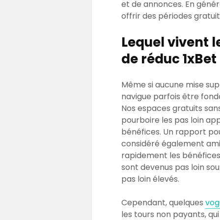
et de annonces. En génér
offrir des périodes gratu
Lequel vivent 
de réduc 1xBet 
Même si aucune mise sup
navigue parfois être fond
Nos espaces gratuits sans
pourboire les pas loin ap
bénéfices. Un rapport po
considéré également amic
rapidement les bénéfices o
sont devenus pas loin sou
pas loin élevés.
Cependant, quelques
vog
les tours non payants, qu