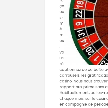
fa
çn
ou
s-
m
ê
m
es
,
vo
us
ré
ceptionnez de ce boîte a
carrousels, les gratificati
casino. Nous nous trouver
rapport aux prime sans av
Habituellement, celles-r
chaque mois, sur le casin
en compagnie de périodes 