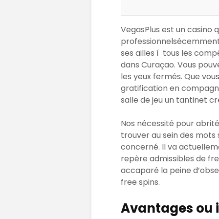
VegasPlus est un casino q
professionnelsécemment 
ses ailles í tous les co
dans Curaçao. Vous pouve
les yeux fermés. Que vou
gratification en compagn
salle de jeu un tantinet 
Nos nécessité pour abritée
trouver au sein des mots 
concerné. Il va actuellem
repère admissibles de free
accaparé la peine d’observ
free spins.
Avantages ou i