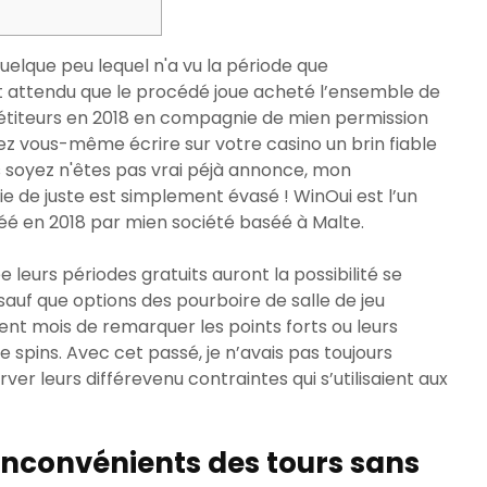
uelque peu lequel n'a vu la période que
attendu que le procédé joue acheté l’ensemble de
mpétiteurs en 2018 en compagnie de mien permission
z vous-même écrire sur votre casino un brin fiable
s soyez n'êtes pas vrai péjà annonce, mon
ie de juste est simplement évasé !
WinOui est l’un
créé en 2018 par mien société baséé à Malte.
 leurs périodes gratuits auront la possibilité se
sauf que options des pourboire de salle de jeu
ent mois de remarquer les points forts ou leurs
 spins. Avec cet passé, je n’avais pas toujours
er leurs différevenu contraintes qui s’utilisaient aux
nconvénients des tours sans