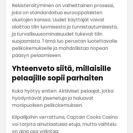
Rekisteröityminen on vaiheittainen prosessi,
joka on standardoitua eurooppalaisten
alustojen kanssa. Uudet käyttäjät voivat
aloittaa tilin luomisesta ja tunnistautumisesta,
ja turvallisuusominaisuudet tukevat tilin
suojaamista. Tämä luo perustan luotettavalle
pelikokemukselle ja mahdollistaa nopean
pääsyn pelaamiseen.
Yhteenveto siitä, millaisille
pelaajille sopii parhaiten
Kuka hyötyy eniten: Aktiiviset pelaajat, jotka
hyödyntävät jäsenetuja ja haluavat
monipuolisen pelikokemuksen.
Kilpailijoihin verrattuna, Captain Cooks Casino
voi tarjota ainutlaatuisia etuja, mutta vaihtelu
on aina osa valintaa.