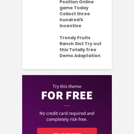
-Turning Sum
Position Online
P
oney
game Today
P
Collect three
e new No
hundred%
e
sit Added
Incentive
a
s Codes To
R
ul 2026
Trendy Fruits
aded Each
Ranch Slot Try out
this Totally free
Demo Adaptation