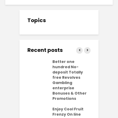
Topics
Recent posts
ly free
Better one
N
lves No-
hundred No-
R
it Casinos
deposit Totally
p
da Bonuses
free Revolves
o
ave 2026
Gambling
enterprise
1
ention-
Bonuses & Other
R
ing
Promotions
W
ercial
t
es Which
Enjoy Cool Fruit
S
 be Value A
Frenzy On line