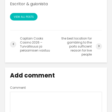
Escritor & guionista
VIEW ALL POSTS
Captain Cooks
the best location for
Casino 2026 –
gambling to the
Turvallisuus ja
ports sufficient
pelaamisen vastuu
reason for live
people
Add comment
Comment