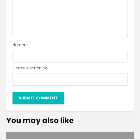
Nombre
Correo electrónico
You may also like