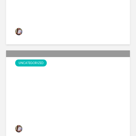
COLLECT THREE...
Carolina Vallejo
0 views
UNCATEGORIZED
TRENDY FRUITS RANCH
SLOT TRY OUT THIS
TOTALLY FREE DEMO
ADAPTATION
Carolina Vallejo
0 views