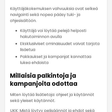
Käyttäjäkokemuksen vahvuuksia ovat selkeä
navigointi sekä nopea pääsy tuki- ja
ohjesisältöön.
Käyttäjä voi löytää pelejä helposti
hakutoiminnon avulla
Eksklusiiviset ominaisuudet voivat tarjota
lisäetua
Pakkaukset ja kampanjat kannattaa
lukea ehdoista
Millaisia palkintoja ja
kampanjoita odottaa
Miten löytää lisätietoja: ohjeet ja käytännöt
sekä yleiset käytännöt.
UKK: Mistä löytyy pelisäännöt ja ehdot sekä