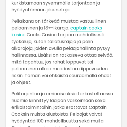
kurkistamaan syvemmälle tarjontaan ja
hyödyntämään jäsenetuja.
El Bitcoin cae a
Los Pros
los 17.000
contras
Peliaikana on tärkeää muistaa vastuullinen
dólares
empren
pelaaminen ja 18+-ikäraja.
captain cooks
kasino
Cooks Casino tarjoaa mahdollisesti
Las Extensiones
TRATAM
De Cabello Vs.
DE MODA
työkaluja, kuten talletusrajoja ja pelin
Cabello Natural
CABELLO
aikarajoja, joiden avulla pelaajahallinta pysyy
hallinnassa. Lisäksi on ratkaiseva ottaa selvää,
¿QUÉ ES
Matriz
mitä tapahtuu, jos rahat loppuvat tai
ECONOMÍA
Techono
pelaaminen alkaa muodostaa riippuvuuden
COLABORATIVA?
WEFU Fi
Alianza
riskin. Tämän voi ehkäistä seuraamalla ehdot
ja ohjeet.
Pelitarjontaa ja ominaisuuksia tarkasteltaessa
huomio kiinnittyy laajaan valikoimaan sekä
erikoistoimintoihin, jotka erottavat Captain
Cooksin muista alustoista. Pelaajat voivat
hyödyntää 100 mahdollisuutta sekä muita