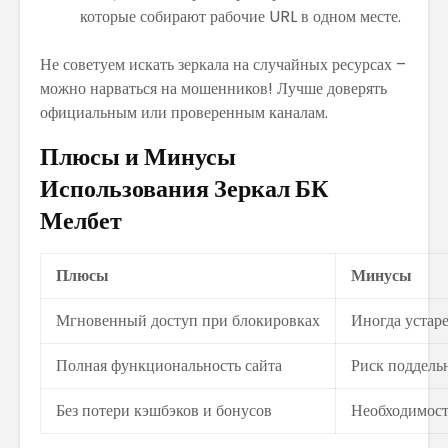
которые собирают рабочие URL в одном месте.
Не советуем искать зеркала на случайных ресурсах –
можно нарваться на мошенников! Лучше доверять
официальным или проверенным каналам.
Плюсы и Минусы
Использования Зеркал БК
Мелбет
Плюсы
Минусы
Мгновенный доступ при блокировках
Иногда устар
Полная функциональность сайта
Риск поддель
Без потери кэшбэков и бонусов
Необходимост