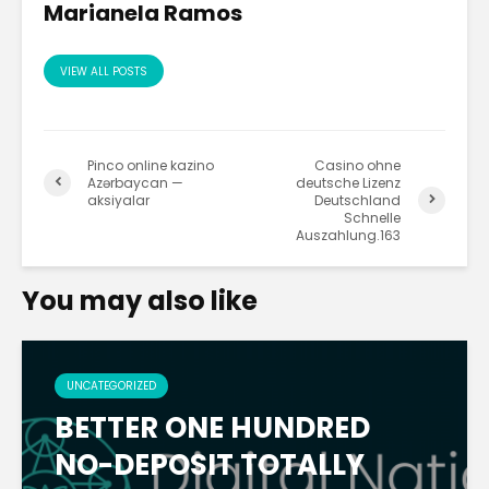
Marianela Ramos
VIEW ALL POSTS
Pinco online kazino
Casino ohne
Azərbaycan —
deutsche Lizenz
aksiyalar
Deutschland
Schnelle
Auszahlung.163
You may also like
UNCATEGORIZED
BETTER ONE HUNDRED
NO-DEPOSIT TOTALLY