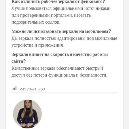
Как отличить рабочее зеркало от фейкового?
Лучше пользоваться официальными источниками
или проверенными порталами, избегать
подозрительных ссылок.
Можно ли использовать зеркало на мобильном?
Да, зеркала полностью адаптированы под мобильные
устройства и приложения.
Зеркало влияет на скорость и качество работы
сайта?
Качественные зеркала обеспечивают быстрый
доступ без потери функционала и безопасности.
Post Views:
263