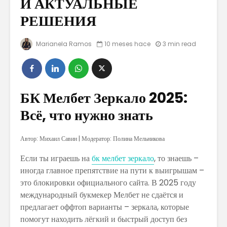
И АКТУАЛЬНЫЕ
РЕШЕНИЯ
¿QUÉ E
ECONO
Marianela Ramos
10 meses hace
3 min read
COLAB
ALGUN
CONSE
REDUCI
БК Мелбет Зеркало 2025:
PAPAD
Всё, что нужно знать
El Palac
WEFU 
Автор: Михаил Савин | Модератор: Полина Мельникова
Если ты играешь на
бк мелбет зеркало
, то знаешь –
иногда главное препятствие на пути к выигрышам –
это блокировки официального сайта. В 2025 году
международный букмекер Мелбет не сдаётся и
предлагает оффтоп варианты – зеркала, которые
помогут находить лёгкий и быстрый доступ без