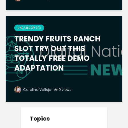
UNCATEGORIZED
TRENDY FRUITS RANCH
SLOT TRY OUT THIS
TOTALLY FREE DEMO
ADAPTATION
Carolina Vallejo
0 views
Topics