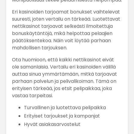
Eri kasinoiden tarjoamat bonukset vaihtelevat
suuresti, joten vertailu on tärkeää. Luotettavat
nettikasinot tarjoavat selkeästi ilmoitettuja
bonuskäytäntöjä, mikä helpottaa pelaajien
päätöksentekoa. Näin voit löytää parhaan
mahdollisen tarjouksen.
Ota huomioon, että kaikki nettikasinot eivät
ole samanlaisia. Vertailu eri kasinoiden välillä
auttaa sinua ymmärtämään, mitkä tarjoavat
parhaan palvelun ja pelivalikoiman. Tämä on
erityisen tärkeää, jos etsit pelipaikkaa, joka
vastaa tarpeitasi.
Turvallinen ja luotettava pelipaikka
Erityiset tarjoukset ja kampanjat
Hyvät asiakasarvostelut