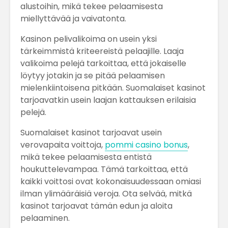
alustoihin, mikä tekee pelaamisesta
miellyttävää ja vaivatonta.
El Bitcoin cae a
los 17.000
Kasinon pelivalikoima on usein yksi
dólares
tärkeimmistä kriteereistä pelaajille. Laaja
valikoima pelejä tarkoittaa, että jokaiselle
Las Extensiones
De Cabello Vs.
löytyy jotakin ja se pitää pelaamisen
Cabello Natural
mielenkiintoisena pitkään. Suomalaiset kasinot
tarjoavatkin usein laajan kattauksen erilaisia
¿QUÉ ES
pelejä.
ECONOMÍA
COLABORATIVA?
Suomalaiset kasinot tarjoavat usein
verovapaita voittoja,
pommi casino bonus
,
mikä tekee pelaamisesta entistä
houkuttelevampaa. Tämä tarkoittaa, että
kaikki voittosi ovat kokonaisuudessaan omiasi
ilman ylimääräisiä veroja. Ota selvää, mitkä
kasinot tarjoavat tämän edun ja aloita
pelaaminen.