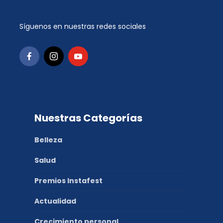
Síguenos en nuestras redes sociales
Nuestras Categorías
Belleza
Salud
Premios Instafest
Actualidad
Crecimiento personal