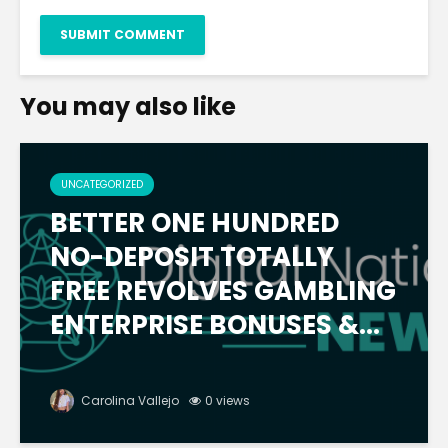
You may also like
UNCATEGORIZED
BETTER ONE HUNDRED
NO-DEPOSIT TOTALLY
FREE REVOLVES GAMBLING
ENTERPRISE BONUSES &...
Carolina Vallejo
0 views