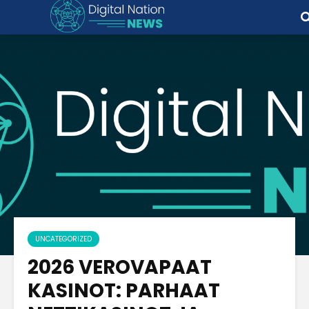
UNCATEGORIZED
2026 VEROVAPAAT
KASINOT: PARHAAT