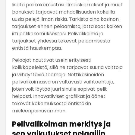
lisätä pelikokemustasi. Ilmaiskierrokset ja muut
bonukset tarjoavat mahdollisuuden kokeilla
uusia pelejä ilman riskiä. Tarkista aina kasinon
tarjoukset ennen pelaamista, jotta saat kaiken
irti pelikokemuksestasi. Pelivalikoima ja
tarjoukset yhdessä tekevät pelaamisesta
entistä hauskempaa.
Pelaajat nauttivat usein erityisesti
kolikkopeleistä, sillä ne tarjoavat suuria voittoja
ja viihdyttäviä teemoja. Nettikasinoiden
pelivalikoimassa on valtavasti vaihtoehtoja,
joten voit löytää juuri sinulle sopivat pelit
helposti. Innovatiiviset grafiikat ja äänet
tekevät kokemuksesta entistäkin
mieleenpainuvamman.
Pelivalikoiman merkitys ja
sen vaikutukset pelaajiin