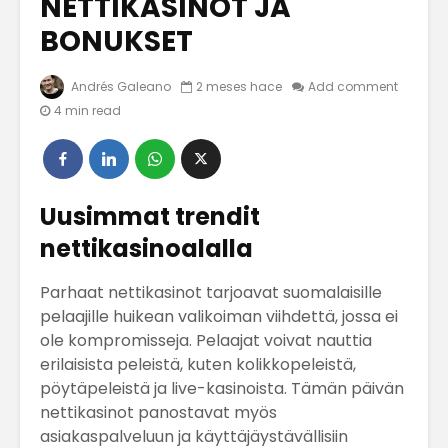
NETTIKASINOT JA
BONUKSET
Detox Capilar,
Rutina Para Que
Andrés Galeano
2 meses hace
Add comment
El Cabello Luzca
4 min read
Sano Y Con Brillo
¿Qué es el
Crowdfunding y
para qué sirve?
Uusimmat trendit
nettikasinoalalla
Vehículos
híbridos
Parhaat nettikasinot tarjoavat suomalaisille
pelaajille huikean valikoiman viihdettä, jossa ei
ole kompromisseja. Pelaajat voivat nauttia
erilaisista peleistä, kuten kolikkopeleistä,
pöytäpeleistä ja live-kasinoista. Tämän päivän
nettikasinot panostavat myös
asiakaspalveluun ja käyttäjäystävällisiin