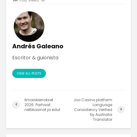
Post Views:
18
Andrés Galeano
Escritor & guionista
VIEW ALL POSTS
Ilmaiskierrokset
Joo Casino platform
2026: Parhaat
Language
nettikasinot ja edut
Consistency Verified
by Australia
Translator