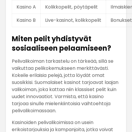
Kasino A
Kolikkopelit, pöytäpelit
Ilmaiskie
Kasino B
Live-kasinot, kolikkopelit
Bonukset
Miten pelit yhdistyvät
sosiaaliseen pelaamiseen?
Pelivalikoiman tarkastelu on tärkeää, sillä se
vaikuttaa pelikokemukseen merkittävästi.
Kokeile erilaisia pelejä, jotta löydät omat
suosikkisi. Suomalaiset kasinot tarjoavat laajan
valikoiman, joka kattaa niin klassiset pelit kuin
uudet innovaatiot. Varmista, että kasino
tarjoaa sinulle mielenkiintoisia vaihtoehtoja
pelivalikoimassaan.
Kasinoiden pelivalikoimissa on usein
erikoistarjouksia ja kampanjoita, jotka voivat