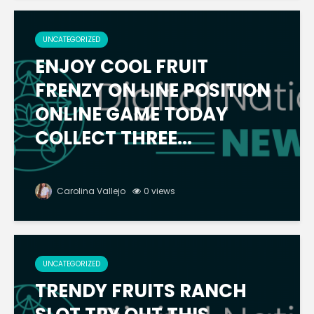
UNCATEGORIZED
ENJOY COOL FRUIT
FRENZY ON LINE POSITION
ONLINE GAME TODAY
COLLECT THREE...
Carolina Vallejo
0 views
UNCATEGORIZED
TRENDY FRUITS RANCH