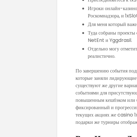
Игроки онлайн-казино 
Роскомнадзора, и 1xSlo
Для меня который важн
Туда собраны проекты 
NetEnt и Yggdrasil.
Отдельно могу отметит
реалистично.
По завершению события подв
которые заняли лидирующие
существуют же другие вариан
событиями для присутствующ
повышенным кешбэком или б
фиксированный и прогрессив
текущих акциях же casino 1
подарки же турниры отображ