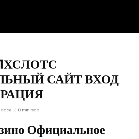
 1ХСЛОТС
ЬНЫЙ САЙТ ВХОД
ТРАЦИЯ
s hace
13 min read
зино Официальное