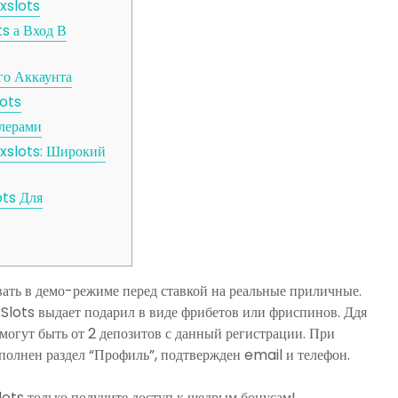
xslots
ts а Вход В
го Аккаунта
lots
лерами
xslots: Широкий
ots Для
ть в демо-режиме перед ставкой на реальные приличные.
Slots выдает подарил в виде фрибетов или фриспинов. Ддя
 могут быть от 2 депозитов с данный регистрации. При
полнен раздел “Профиль”, подтвержден email и телефон.
lots только получите доступ к щедрым бонусам!