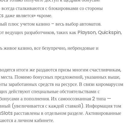
всегда сталкиваются с блокировками со стороны
ts даже является» «кроме.
ый плюс учетом казино – весь выбор автоматов.
от ведущих разработчиков, таких как Playson, Quickspin,
ь живое казино, все безупречно, небрендовые и
одятся итоги же раздаются призы многим счастливчикам,
 места. Помимо бонусных предложений, указанных выше,
ты заработанных средств на ресурсе. В связи киромарусом
их действуют специальные обстоятельствами с
онусами а пополнения. Их самоосознанная 2 типа —
ный (увеличивается с каждой ставкой). Информация том
xSlots расставлены в отдельном разделе. Активированные
аются а личном кабинете.