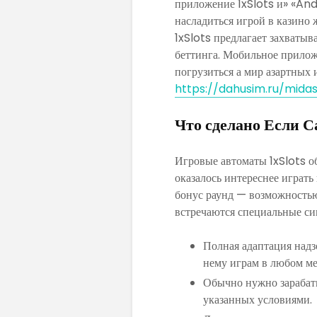
приложение 1xSlots и» «An
насладиться игрой в казино 
1xSlots предлагает захваты
беттинга. Мобильное прилож
погрузиться а мир азартных 
https://dahusim.ru/mida
Что сделано Если С
Игровые автоматы 1xSlots 
оказалось интереснее играть
бонус раунд — возможностью
встречаются специальные си
Полная адаптация надз
нему играм в любом ме
Обычно нужно зарабаты
указанных условиями.