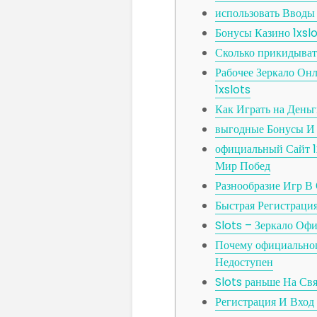
использовать Вводы
Бонусы Казино 1xsl
Сколько прикидыват
Рабочее Зеркало Он
1xslots
Как Играть на День
выгодные Бонусы И
официальный Сайт 1
Мир Побед
Разнообразие Игр В
Быстрая Регистраци
Slots – Зеркало Оф
Почему официально
Недоступен
Slots раньше На Свя
Регистрация И Вход 