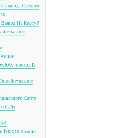
 И вывода Средств
ots
 Вывод На Карту?
лайн-казино
ги
 Акции
xslots: проход В
 Онлайн-казино
я
ициального Сайта
го Сайт
зи!
в 1xslots Казино