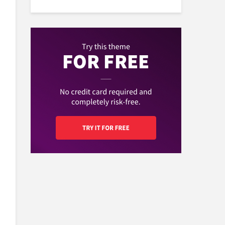
free Revolves
offers in the 2026
Canada Bonuses
Gambling
to have 2026
enterprise
100 percent free
Bonuses & Other
Revolves Casinos
5 Attention-
Promotions
Win Real cash to
getting
the No-deposit
Commercial
Enjoy Cool Fruit
Slot Video game
Jingles Which
Frenzy On line
might be Value A
Position Online
Play at the
mind-Turning Sum
game Today
Play24Bet
of money
Collect three
Gambling
hundred%
establishment
0 The new No
Incentive
and also have
deposit Added
R53,250 Greeting
bonus Codes To
Trendy Fruits
Added bonus
own Jul 2026
Ranch Slot Try out
Upgraded Each
this Totally free
day
Demo Adaptation