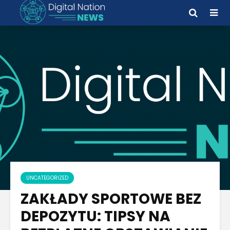
UNCATEGORIZED
ZAKŁADY SPORTOWE BEZ
DEPOZYTU: TIPSY NA