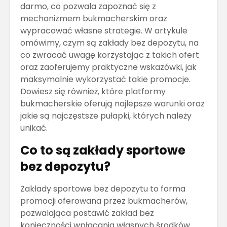
darmo, co pozwala zapoznać się z
mechanizmem bukmacherskim oraz
El Bitcoin cae a
Los Pros
wypracować własne strategie. W artykule
los 17.000
contras
omówimy, czym są zakłady bez depozytu, na
dólares
empren
co zwracać uwagę korzystając z takich ofert
Las Extensiones
TRATAM
oraz zaoferujemy praktyczne wskazówki, jak
De Cabello Vs.
DE MODA
maksymalnie wykorzystać takie promocje.
Cabello Natural
CABELLO
Dowiesz się również, które platformy
bukmacherskie oferują najlepsze warunki oraz
¿QUÉ ES
Matriz
ECONOMÍA
Techono
jakie są najczęstsze pułapki, których należy
COLABORATIVA?
WEFU Fi
unikać.
Alianza
Co to są zakłady sportowe
bez depozytu?
Zakłady sportowe bez depozytu to forma
promocji oferowana przez bukmacherów,
pozwalająca postawić zakład bez
konieczności wpłacania własnych środków.