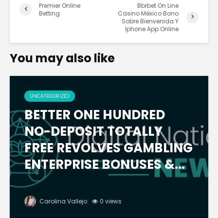
Premier Online
Bbrbet On Line
Betting
Casino México Bono
Sobre Bienvenida Y
Iphone App Online
You may also like
UNCATEGORIZED
BETTER ONE HUNDRED
NO-DEPOSIT TOTALLY
FREE REVOLVES GAMBLING
ENTERPRISE BONUSES &...
Carolina Vallejo
0 views