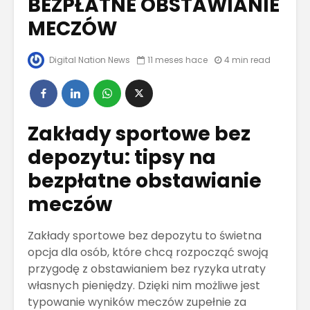
BEZPŁATNE OBSTAWIANIE
MECZÓW
Detox Capilar,
Un Gran
Rutina Para Que
Para tu H
Digital Nation News
11 meses hace
4 min read
El Cabello Luzca
un Perr
Sano Y Con Brillo
CONSEJ
Nuevas
ÚTILES P
profesiones
HACER C
Zakłady sportowe bez
que trae el
TUS PES
depozytu: tipsy na
mundo digital
Los Emp
bezpłatne obstawianie
Trabajos Del
Serán
Futuro Para El
Reempl
meczów
2023
Por La
Intelige
Zakłady sportowe bez depozytu to świetna
Artificia
opcja dla osób, które chcą rozpocząć swoją
przygodę z obstawianiem bez ryzyka utraty
własnych pieniędzy. Dzięki nim możliwe jest
typowanie wyników meczów zupełnie za