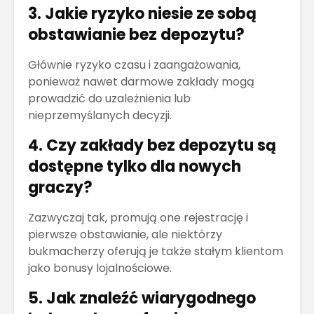
3. Jakie ryzyko niesie ze sobą
obstawianie bez depozytu?
Głównie ryzyko czasu i zaangażowania,
ponieważ nawet darmowe zakłady mogą
prowadzić do uzależnienia lub
nieprzemyślanych decyzji.
4. Czy zakłady bez depozytu są
dostępne tylko dla nowych
graczy?
Zazwyczaj tak, promują one rejestrację i
pierwsze obstawianie, ale niektórzy
bukmacherzy oferują je także stałym klientom
jako bonusy lojalnościowe.
5. Jak znaleźć wiarygodnego