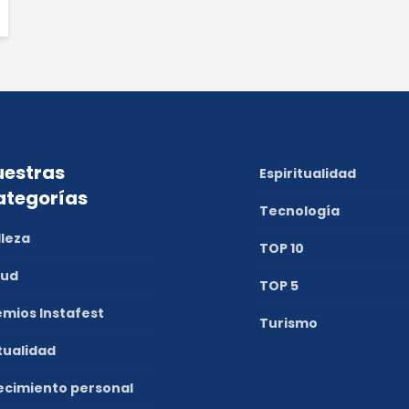
estras
Espiritualidad
ategorías
Tecnología
lleza
TOP 10
lud
TOP 5
emios Instafest
Turismo
tualidad
ecimiento personal