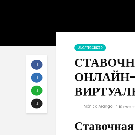
UNCATEGORIZED
СТАВОЧН
ОНЛАЙН
ВИРТУАЛ
Mónica Arango
10 mese
Ставочная