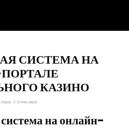
АЯ СИСТЕМА НА
-ПОРТАЛЕ
ЬНОГО КАЗИНО
s hace
12 min read
 система на онлайн-