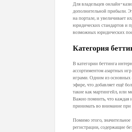
Для владельцев онлайн-кази
дополнительной прибыли. Эт
на портале, и увеличивает 
юридических стандартов и п
возможных юридических пос
Категория бетти
В категории беттинга интерн
ассортиментом азартных игр 
играми. Одним из основных 
эфире, что добавляет ещё бо
такие как мартингейл, или м
Важно помнить, что каждая 
принимать во внимание при 
Помимо этого, значительное
регистрации, содержащие бе