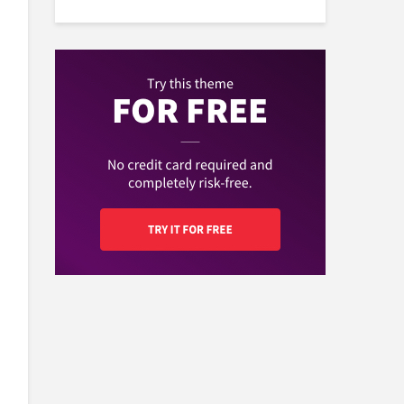
free Revolves
offers in the 2026
Canada Bonuses
Gambling
to have 2026
enterprise
100 percent free
Bonuses & Other
Revolves Casinos
5 Attention-
Promotions
Win Real cash to
getting
the No-deposit
Commercial
Enjoy Cool Fruit
Slot Video game
Jingles Which
Frenzy On line
might be Value A
Position Online
Play at the
mind-Turning Sum
game Today
Play24Bet
of money
Collect three
Gambling
hundred%
establishment
0 The new No
Incentive
and also have
deposit Added
R53,250 Greeting
bonus Codes To
Trendy Fruits
Added bonus
own Jul 2026
Ranch Slot Try out
Upgraded Each
this Totally free
day
Demo Adaptation