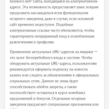
базового веб-сайта, находящаяся на альтернативном
адресе. Эта возможность предоставляет шанс юзерам
продолжить наслаждаться всем функционалом
игорного заведения, даже в случае, если основной
сайт временно недоступен. Подобные
альтернативные ссылки часто обновляются, чтобы
гарантировать непрерывный вход к излюбленным
развлечениям и профилям.
Применение актуальных URL-адресов на миражи —
это залог бесперебойного входа к системе. Чтобы
обнаружить актуальные URL-адреса, пользователям
рекомендуется оформить подписку на новости
казино или следить за обновлениями в официальных
социальных сетях. Данное не лишь будет
способствовать обойти запреты, а также
поспособствует оставаться в курсе новейших
предложений и бонусов. Отдельные игорные
заведения предлагают специальные приложения или