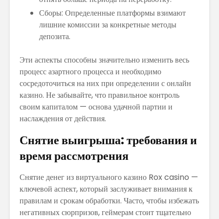
Сборы: Определенные платформы взимают
лишние комиссии за конкретные методы
депозита.
Эти аспекты способны значительно изменить весь
процесс азартного процесса и необходимо
сосредоточиться на них при определении с онлайн
казино. Не забывайте, что правильное контроль
своим капиталом — основа удачной партии и
наслаждения от действия.
Снятие выигрыша: требования и
время рассмотрения
Снятие денег из виртуального казино Rox casino —
ключевой аспект, который заслуживает внимания к
правилам и срокам обработки. Часто, чтобы избежать
негативных сюрпризов, геймерам стоит тщательно