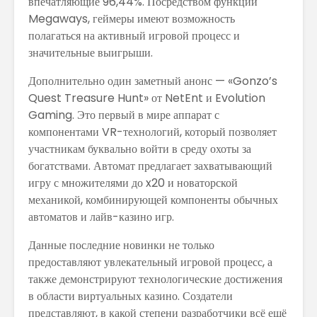
впечатляющие 96,44%. Посредством функции
Megaways, геймеры имеют возможность
полагаться на активный игровой процесс и
значительные выигрыши.
Дополнительно один заметный анонс — «Gonzo’s
Quest Treasure Hunt» от NetEnt и Evolution
Gaming. Это первый в мире аппарат с
компонентами VR-технологий, который позволяет
участникам буквально войти в среду охоты за
богатствами. Автомат предлагает захватывающий
игру с множителями до x20 и новаторской
механикой, комбинирующей компоненты обычных
автоматов и лайв-казино игр.
Данные последние новинки не только
предоставляют увлекательный игровой процесс, а
также демонстрируют технологические достижения
в области виртуальных казино. Создатели
представляют, в какой степени разработчики всё ещё