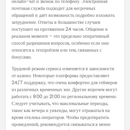
онлайн-чат и звонок по телефону. Электронная
почтовая служба подходит для несрочных
обращений и даёт возможность подробно изложить
затруднение. Ответы в большинстве случаев
поступают на протяжении 24 часов. Общение в
реальном моменте – это предельно оперативный
способ разрешения вопросов, особенно если они
относятся к техпроблем или тем, связанных с
бонусами.
Трудовой режим сервиса изменяется в зависимости
от казино. Некоторые платформы предоставляют
24/7 поддержку, что очень комфортно для геймеров
из различных временных зон. Другие впрочем могут
работать с 9:00 до 21:00 по региональному времени.
Следует учитывать, что максимальные периоды,
такие как вечера и уикенды, могут отражаться на
время отклика операторов. Чтобы предотвратить
промедлений, рекомендуется связываться в менее