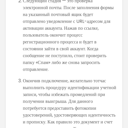
Следующий стадия — это проверка
электронной почты. После заполнения формы
на указанный почтовый ящик будет
отправлено уведомление с URL-адресом для
активации аккаунта. Нажав по ссылке,
пользователь окончит процесс
регистрационного процесса и будет в
состоянии зайти в свой аккаунт. Когда
сообщение не поступило, стоит проверить
папку «Спам» либо же снова запросить
отправление.
Окончив подключение, желательно тотчас
выполнить процедуру идентификации учетной
записи, чтобы избежать промедлений при
получении выигрыша. Для данного
потребуется предоставить фотокопии
удостоверений, удостоверяющих идентичность
и прописку. Как правило это документ и счет