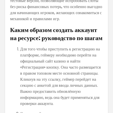
тестовые версии, позволяющие испробовать слоты
без риска финансовых потерь, что особенно выгодно
для начинающих игроков, желающих ознакомиться с
механикой и правилами игр.
Каким образом создать аккаунт
на ресурсе: руководство по шагам
Для того чтобы приступить к регистрацию на
платформе, геймеру необходимо перейти на
официальный сайт казино и найти
«Регистрация» кнопку. Она часто размещается
в правом топовом месте основной страницы.
Кликнув на эту ссылку, геймер перейдет на
секцию с анкетой для ввода личных данных.
Важно предоставить обновлённую
информацию, ведь она будет применяться для
проверки аккаунта.