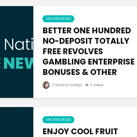
UNCATEGORIZED
BETTER ONE HUNDRED
NO-DEPOSIT TOTALLY
FREE REVOLVES
GAMBLING ENTERPRISE
BONUSES & OTHER
PROMOTIONS
Carolina Vallejo
0 views
Content Exactly how 100 percent free
Spins No-deposit Also provides Work
What exactly is No-deposit Totally free
Revolves? In lots of casinos on the
internet, by taking a NDB, you will no
UNCATEGORIZED
longer be able to benefit from...
ENJOY COOL FRUIT