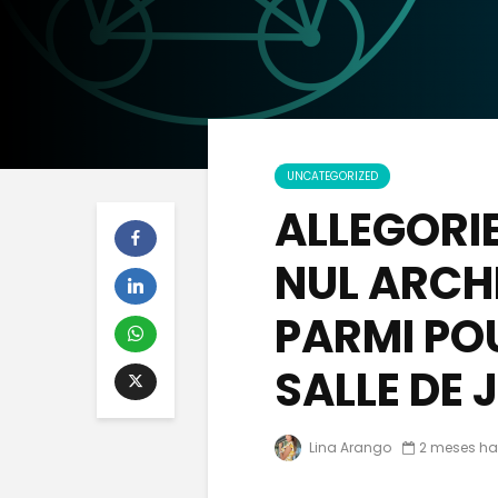
UNCATEGORIZED
ALLEGORI
NUL ARCH
PARMI PO
SALLE DE 
Lina Arango
2 meses h