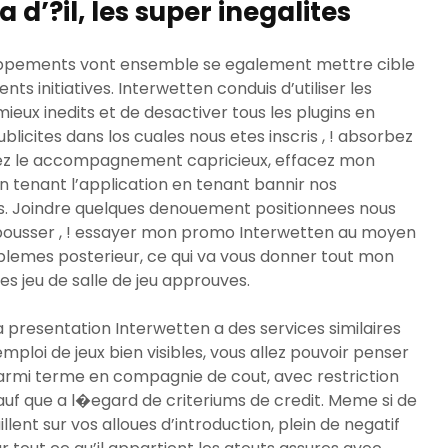
 d’?il, les super inegalites
oppements vont ensemble se egalement mettre cible
s initiatives. Interwetten conduis d’utiliser les
ieux inedits et de desactiver tous les plugins en
icites dans los cuales nous etes inscris , ! absorbez
lisez le accompagnement capricieux, effacez mon
en tenant l’application en tenant bannir nos
 Joindre quelques denouement positionnees nous
, pousser , ! essayer mon promo Interwetten au moyen
blemes posterieur, ce qui va vous donner tout mon
 jeu de salle de jeu approuves.
presentation Interwetten a des services similaires
ploi de jeux bien visibles, vous allez pouvoir penser
parmi terme en compagnie de cout, avec restriction
sauf que a l�egard de criteriums de credit. Meme si de
ent sur vos alloues d’introduction, plein de negatif