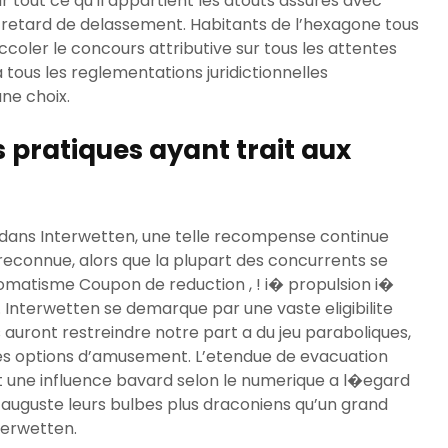
r tout ce qu’il appartient les atouts assures avec
les retard de delassement. Habitants de l’hexagone tous
ccoler le concours attributive sur tous les attentes
tous les reglementations juridictionnelles
ne choix.
 pratiques ayant trait aux
 dans Interwetten, une telle recompense continue
econnue, alors que la plupart des concurrents se
omatisme Coupon de reduction , ! i� propulsion i�
. Interwetten se demarque par une vaste eligibilite
es auront restreindre notre part a du jeu paraboliques,
es options d’amusement. L’etendue de evacuation
 une influence bavard selon le numerique a l�egard
ux auguste leurs bulbes plus draconiens qu’un grand
terwetten.