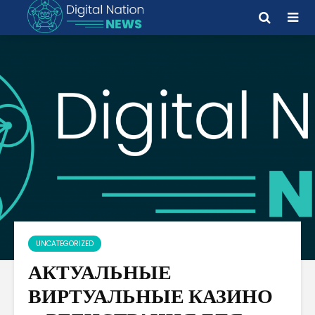
UNCATEGORIZED
АКТУАЛЬНЫЕ
ВИРТУАЛЬНЫЕ КАЗИНО