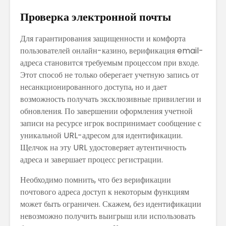
Проверка электронной почты
Для гарантирования защищенности и комфорта
пользователей онлайн-казино, верификация email-
адреса становится требуемым процессом при входе.
Этот способ не только оберегает учетную запись от
несанкционированного доступа, но и дает
возможность получать эксклюзивные привилегии и
обновления. По завершении оформления учетной
записи на ресурсе игрок воспринимает сообщение с
уникальной URL-адресом для идентификации.
Щелчок на эту URL удостоверяет аутентичность
адреса и завершает процесс регистрации.
Необходимо помнить, что без верификации
почтового адреса доступ к некоторым функциям
может быть ограничен. Скажем, без идентификации
невозможно получить выигрыш или использовать