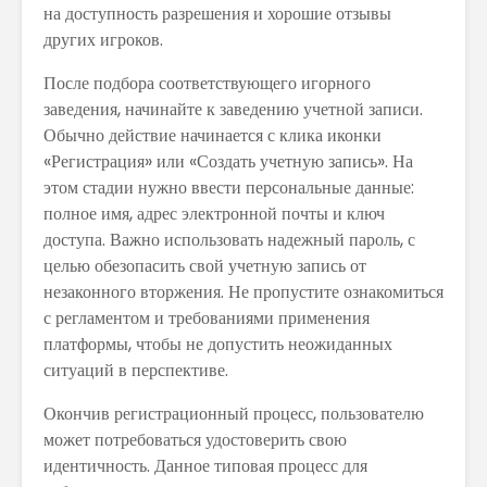
на доступность разрешения и хорошие отзывы
других игроков.
После подбора соответствующего игорного
заведения, начинайте к заведению учетной записи.
Обычно действие начинается с клика иконки
«Регистрация» или «Создать учетную запись». На
этом стадии нужно ввести персональные данные:
полное имя, адрес электронной почты и ключ
доступа. Важно использовать надежный пароль, с
целью обезопасить свой учетную запись от
незаконного вторжения. Не пропустите ознакомиться
с регламентом и требованиями применения
платформы, чтобы не допустить неожиданных
ситуаций в перспективе.
Окончив регистрационный процесс, пользователю
может потребоваться удостоверить свою
идентичность. Данное типовая процесс для