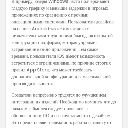
К примеру, юзеры Windows часто подчеркивают
гладкую графику и меньшие задержки в игровых
приложениях по сравнению с прочими
операционными системами. Пользователи девайсов
на основе Android также имеют дело с
незначительными трудностями благодаря открытой
конструкции платформы, которая упрощает
встраивание казино приложений. Тем самое
времени, пользователи iOS имеют возможность
встретиться с ограничениями, по причине строгих
правил App Store, что может требовать
дополнительной конфигурации для максимальной
производительности.
Создатели непрерывно трудятся по улучшением
интеграции их изделий. Необходимо помнить, что до
началом геймплея следует проверить в
обновленности ПО и его сочетаемости с девайсом.
Это предоставляет надежность работы и защиту от