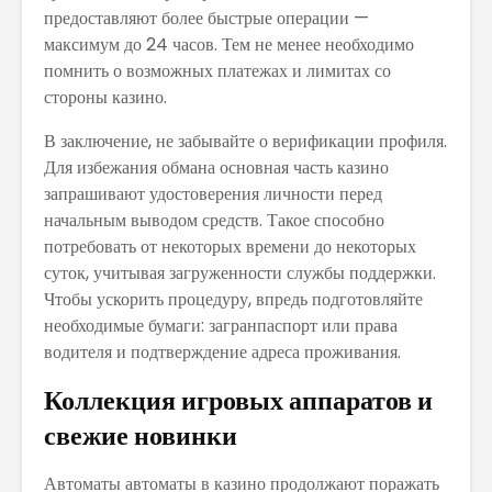
предоставляют более быстрые операции —
максимум до 24 часов. Тем не менее необходимо
помнить о возможных платежах и лимитах со
стороны казино.
В заключение, не забывайте о верификации профиля.
Для избежания обмана основная часть казино
запрашивают удостоверения личности перед
начальным выводом средств. Такое способно
потребовать от некоторых времени до некоторых
суток, учитывая загруженности службы поддержки.
Чтобы ускорить процедуру, впредь подготовляйте
необходимые бумаги: загранпаспорт или права
водителя и подтверждение адреса проживания.
Коллекция игровых аппаратов и
свежие новинки
Автоматы автоматы в казино продолжают поражать