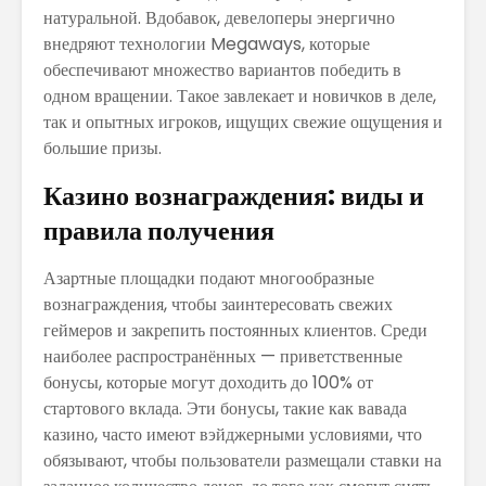
натуральной. Вдобавок, девелоперы энергично
внедряют технологии Megaways, которые
обеспечивают множество вариантов победить в
одном вращении. Такое завлекает и новичков в деле,
так и опытных игроков, ищущих свежие ощущения и
большие призы.
Казино вознаграждения: виды и
правила получения
Азартные площадки подают многообразные
вознаграждения, чтобы заинтересовать свежих
геймеров и закрепить постоянных клиентов. Среди
наиболее распространённых — приветственные
бонусы, которые могут доходить до 100% от
стартового вклада. Эти бонусы, такие как вавада
казино, часто имеют вэйджерными условиями, что
обязывают, чтобы пользователи размещали ставки на