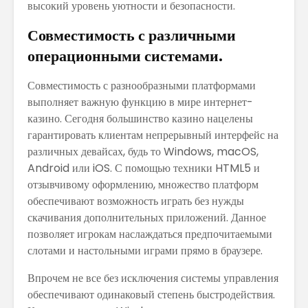
высокий уровень уютности и безопасности.
Совместимость с различными
операционными системами.
Совместимость с разнообразными платформами
выполняет важную функцию в мире интернет-
казино. Сегодня большинство казино нацелены
гарантировать клиентам непрерывный интерфейс на
различных девайсах, будь то Windows, macOS,
Android или iOS. С помощью техники HTML5 и
отзывчивому оформлению, множество платформ
обеспечивают возможность играть без нужды
скачивания дополнительных приложений. Данное
позволяет игрокам наслаждаться предпочитаемыми
слотами и настольными играми прямо в браузере.
Впрочем не все без исключения системы управления
обеспечивают одинаковый степень быстродействия.