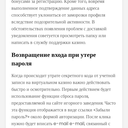
бонусами за регистрацию. Кроме того, вовремя
выполненное подтверждение данных адреса
способствует уклониться от заморозки профиля
вследствие подозрительной активности. В
обстоятельствах появления проблем с доставкой
уведомления советуется просмотреть папку или
написать в службу поддержки казино.
Возвращение входа при утере
пароля
Когда происходит утрате секретного кода от учетной
записи на виртуальном казино важно действовать
быстро и осмотрительно. Первым действием будет
использование функции сброса пароля,
предоставляемой на сайте игорного заведения. Часто
эта функция отображается в виде ссылки «Забыли
пароль?» около формой авторизации. После клика
нужно будет вписать e-mail e-mail, связанный с