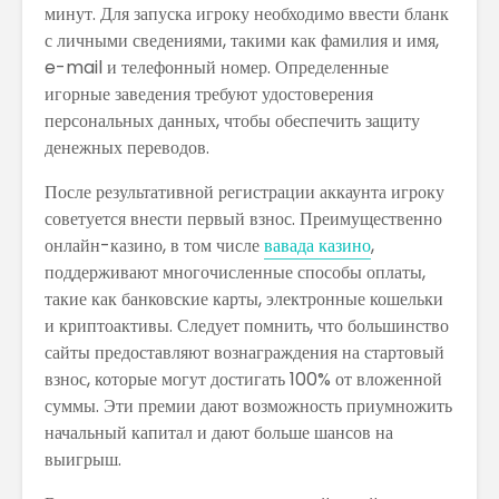
минут. Для запуска игроку необходимо ввести бланк
El Bitcoin cae a
Los Pros
с личными сведениями, такими как фамилия и имя,
los 17.000
contras
e-mail и телефонный номер. Определенные
dólares
empren
игорные заведения требуют удостоверения
Las Extensiones
TRATAM
персональных данных, чтобы обеспечить защиту
De Cabello Vs.
DE MODA
денежных переводов.
Cabello Natural
CABELLO
После результативной регистрации аккаунта игроку
¿QUÉ ES
Matriz
советуется внести первый взнос. Преимущественно
ECONOMÍA
Techono
онлайн-казино, в том числе
вавада казино
,
COLABORATIVA?
WEFU Fi
поддерживают многочисленные способы оплаты,
Alianza
такие как банковские карты, электронные кошельки
и криптоактивы. Следует помнить, что большинство
сайты предоставляют вознаграждения на стартовый
взнос, которые могут достигать 100% от вложенной
суммы. Эти премии дают возможность приумножить
начальный капитал и дают больше шансов на
выигрыш.