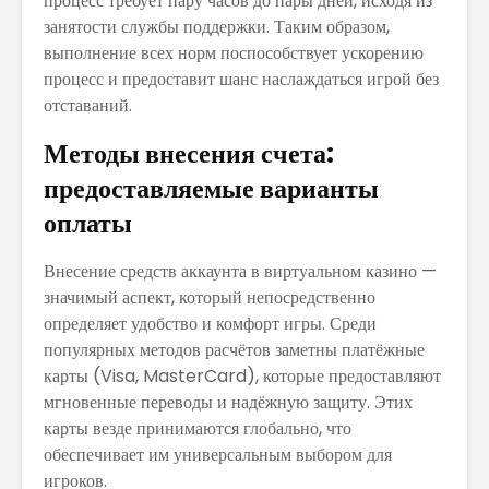
процесс требует пару часов до пары дней, исходя из
занятости службы поддержки. Таким образом,
выполнение всех норм поспособствует ускорению
процесс и предоставит шанс наслаждаться игрой без
отставаний.
Методы внесения счета:
предоставляемые варианты
оплаты
Внесение средств аккаунта в виртуальном казино —
значимый аспект, который непосредственно
определяет удобство и комфорт игры. Среди
популярных методов расчётов заметны платёжные
карты (Visa, MasterCard), которые предоставляют
мгновенные переводы и надёжную защиту. Этих
карты везде принимаются глобально, что
обеспечивает им универсальным выбором для
игроков.