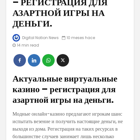
– РЕГИСТРАЦИЯ ДЛЯ
АЗАРТНОЙ ИГРЫ НА
¿Qué significa
Las Exte
ДЕНЬГИ.
economía
De Cabel
circular?
Cabello 
Digital Nation News
10 meses hace
Educación
Vehícul
14 min read
Gratuita y
híbridos
Universal
El Auge
Habilid
Актуальные виртуальные
Imparable de los
para un
Creadores de
desemp
казино – регистрация для
Contenido en
nivel la
las Redes
азартной игры на деньги.
Sociales
Модные онлайн-казино предлагают игрокам шанс
испытать везение и получить настоящие деньги, не
выходя из дома. Регистрация на таких ресурсах в
большинстве случаев занимает лишь несколько