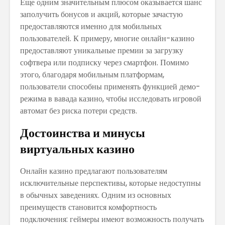
Еще одним значительным плюсом оказывается шанс
заполучить бонусов и акций, которые зачастую
предоставляются именно для мобильных
пользователей. К примеру, многие онлайн-казино
предоставляют уникальные премии за загрузку
софтвера или подписку через смартфон. Помимо
этого, благодаря мобильным платформам,
пользователи способны применять функцией демо-
режима в вавада казино, чтобы исследовать игровой
автомат без риска потери средств.
Достоинства и минусы
виртуальных казино
Онлайн казино предлагают пользователям
исключительные перспективы, которые недоступны
в обычных заведениях. Одним из основных
преимуществ становится комфортность
подключения: геймеры имеют возможность получать