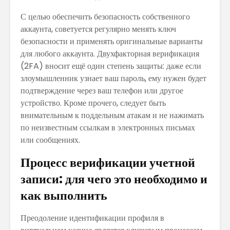
С целью обеспечить безопасность собственного
аккаунта, советуется регулярно менять ключ
безопасности и применять оригинальные варианты
для любого аккаунта. Двухфакторная верификация
(2FA) вносит ещё один степень защиты: даже если
злоумышленник узнает ваш пароль, ему нужен будет
подтверждение через ваш телефон или другое
устройство. Кроме прочего, следует быть
внимательным к поддельным атакам и не нажимать
по неизвестным ссылкам в электронных письмах
или сообщениях.
Процесс верификации учетной
записи: для чего это необходимо и
как выполнить
Преодоление идентификации профиля в