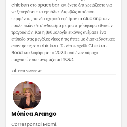
chicken στο spacebar και έχετε ό,τι χρειάζεστε για
να ξεπεράσετε τα εμπόδια. Ακριβώς αυτό που
περιμένατε, τα νέα ηχητικά εφέ ήταν το clucking των
πουλερικών σε συνδυασμό με μια ατμόσφαιρα εθνικών
τραγουδιών. Και η βαθμολογία εικόνας ανέβασε ένα
επίπεδο στις μεγάλες νίκες ή τις ήττες με διασκεδαστικές
απαντήσεις στο chicken. Το νέο παιχνίδι Chicken
Road κυκλοφόρησε το 2024 από έναν πάροχο
παιχνιδιών που ονομάζεται InOut.
Post Views:
45
Mónica Arango
Corresponsal Miami.