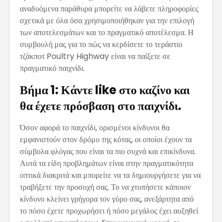
αναδυόμενα παράθυρα μπορείτε να λάβετε πληροφορίες
σχετικά με όλα όσα χρησιμοποιήθηκαν για την επιλογή
των αποτελεσμάτων και το πραγματικό αποτέλεσμα. Η
συμβουλή μας για το πώς να κερδίσετε το τεράστιο
τζάκποτ Poultry Highway είναι να παίξετε σε
πραγματικό παιχνίδι.
Βήμα 1: Κάντε like στο καζίνο και
θα έχετε πρόσβαση στο παιχνίδι.
Όσον αφορά το παιχνίδι, ορισμένοι κίνδυνοι θα
εμφανιστούν στον δρόμο της κότας, οι οποίοι έχουν τα
σύμβολα φλόγας που είναι τα πιο συχνά και επικίνδυνα.
Αυτά τα είδη προβλημάτων είναι στην πραγματικότητα
οπτικά διακριτά και μπορείτε να τα δημιουργήσετε για να
τραβήξετε την προσοχή σας. Το να χτυπήσετε κάποιον
κίνδυνο κλείνει γρήγορα τον γύρο σας, ανεξάρτητα από
το πόσο έχετε προχωρήσει ή πόσο μεγάλος έχει αυξηθεί