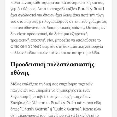
καθιστώντας κάθε σφαίρα οπτικά συναρπαστική και σας
γεμίζει θάρρος. Αυτό το παιχνίδι καζίνο Poultry Road
έχει σχεδιαστεί για όποιον έχει δοκιμάσει ποτέ την τύχη
του στο παιχνίδι, με λογαριασμούς σε επίπεδο γράμματος
που απευθύνονται σε διαφορετικούς παίκτες. Ωστόσο, αν
δεν είστε προσεκτικοί, θα δείτε μια εξαιρετική
τρομακτική αποφυγή. Ναι, μπορείτε να απολαύσετε το
Chicken Street δωρεάν στη δοκιμαστική λειτουργία
πολλών διαδικτυακών καζίνο και σε αυτήν τη σελίδα.
Προοδευτική πολλαπλασιαστής
οθόνης
Μόλις επιλέξετε τη δική σας επιχείρηση τυχερών
παιχνιδιών και μπορείτε να δημιουργήσετε έναν
λογαριασμό, μεταβείτε στην περιοχή παιχνιδιών.
Συνήθως θα βλέπετε το Poultry Path κάτω από είδη
όπως "Crash Game" ή "Quick Game". Κάντε κλικ
στη μικρογραφία του παιχνιδιού για να ξεκινήσετε το