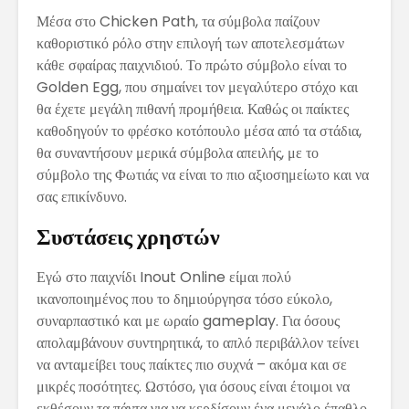
El Bitcoin cae a
Los Pros
Μέσα στο Chicken Path, τα σύμβολα παίζουν
los 17.000
contras
dólares
empren
καθοριστικό ρόλο στην επιλογή των αποτελεσμάτων
κάθε σφαίρας παιχνιδιού.
Το πρώτο σύμβολο είναι το
Las Extensiones
TRATAM
Golden Egg, που σημαίνει τον μεγαλύτερο στόχο και
De Cabello Vs.
DE MODA
θα έχετε μεγάλη πιθανή προμήθεια. Καθώς οι παίκτες
Cabello Natural
CABELLO
καθοδηγούν το φρέσκο ​​κοτόπουλο μέσα από τα στάδια,
¿QUÉ ES
Matriz
θα συναντήσουν μερικά σύμβολα απειλής, με το
ECONOMÍA
Techono
σύμβολο της Φωτιάς να είναι το πιο αξιοσημείωτο και να
COLABORATIVA?
WEFU Fi
σας επικίνδυνο.
Alianza
Συστάσεις χρηστών
Εγώ στο παιχνίδι Inout Online είμαι πολύ
ικανοποιημένος που το δημιούργησα τόσο εύκολο,
συναρπαστικό και με ωραίο gameplay. Για όσους
απολαμβάνουν συντηρητικά, το απλό περιβάλλον τείνει
να ανταμείβει τους παίκτες πιο συχνά – ακόμα και σε
μικρές ποσότητες. Ωστόσο, για όσους είναι έτοιμοι να
εκθέσουν τα πάντα για να κερδίσουν ένα μεγάλο έπαθλο,